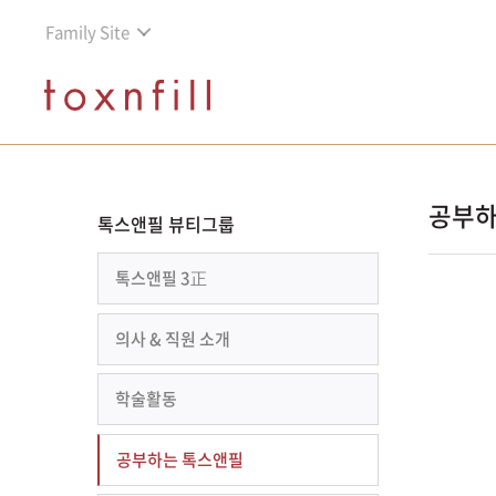
Family Site
공부하
톡스앤필 뷰티그룹
톡스앤필 3正
의사 & 직원 소개
학술활동
공부하는 톡스앤필