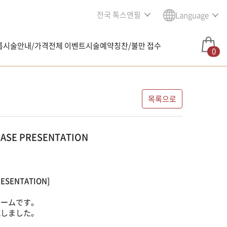
전국 톡스앤필
Language
룹
시술안내/가격
전체 이벤트
시술예약
칭찬/불만 접수
0
목록으로
SE PRESENTATION
SENTATION]
チームです。
N実施しました。