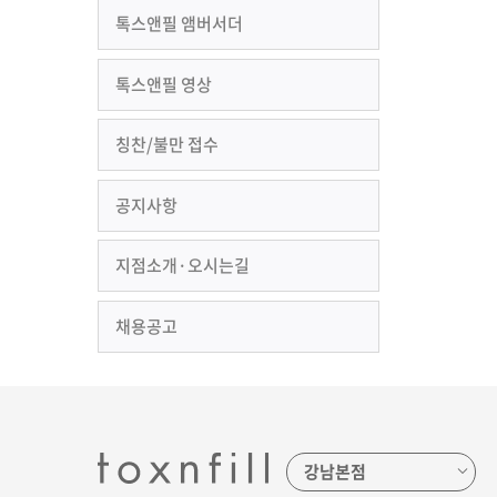
톡스앤필 앰버서더
톡스앤필 영상
칭찬/불만 접수
공지사항
지점소개·오시는길
채용공고