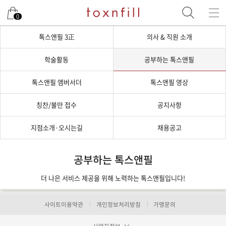
0
톡스앤필 3正
의사 & 직원 소개
학술활동
공부하는 톡스앤필
톡스앤필 앰버서더
톡스앤필 영상
칭찬/불만 접수
공지사항
지점소개·오시는길
채용공고
공부하는 톡스앤필
더 나은 서비스 제공을 위해 노력하는 톡스앤필입니다!
사이트이용약관
개인정보처리방침
가맹문의