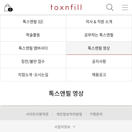
0
톡스앤필 3正
의사 & 직원 소개
학술활동
공부하는 톡스앤필
톡스앤필 앰버서더
톡스앤필 영상
칭찬/불만 접수
공지사항
지점소개·오시는길
채용공고
톡스앤필 영상
사이트이용약관
개인정보처리방침
가맹문의
사업자정보