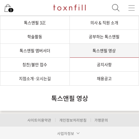
0
톡스앤필 3正
의사 & 직원 소개
학술활동
공부하는 톡스앤필
톡스앤필 앰버서더
톡스앤필 영상
칭찬/불만 접수
공지사항
지점소개·오시는길
채용공고
톡스앤필 영상
사이트이용약관
개인정보처리방침
가맹문의
사업자정보