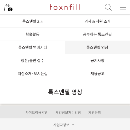
0
톡스앤필 3正
의사 & 직원 소개
학술활동
공부하는 톡스앤필
톡스앤필 앰버서더
톡스앤필 영상
칭찬/불만 접수
공지사항
지점소개·오시는길
채용공고
톡스앤필 영상
사이트이용약관
개인정보처리방침
가맹문의
사업자정보