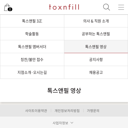
0
톡스앤필 3正
의사 & 직원 소개
학술활동
공부하는 톡스앤필
톡스앤필 앰버서더
톡스앤필 영상
칭찬/불만 접수
공지사항
지점소개·오시는길
채용공고
톡스앤필 영상
사이트이용약관
개인정보처리방침
가맹문의
사업자정보