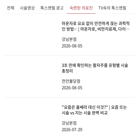
전체
시술영상
톡스앤필 광고
숙련된 의료진
TV속의 톡스앤필
마운자로 요요 없이 안전하게 끊는 과학적
인 방법✨ | 마운자로, 비만치료제, 다이어
트, 체중감량
강남본점
2026-08-05
3초 만에 확인하는 팔자주름 유형별 시술
총정리
천안불당점
2026-08-05
"요즘은 울쎄라 대신 이것?" | 요즘 뜨는
시술 vs 지는 시술 완벽 비교
강남본점
2026-07-29