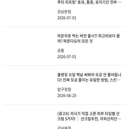
루티 리프팅' 효과, 통증, 유지기간 전부 공
개합니다.
강남본점
2026-07-01
마운자로 먹는 버전 출시?! 위고비보다 쌀
까? 파운다요의 모든 것
공통
2026-07-01
클렌징 오일 백날 써봐야 모공 안 줄어듭니
다! 진짜 모공 줄이는 유일한 방법, 스킨보
톡스 총정리
압구정점
2026-06-25
(광고X) 의사가 직접 고른 피부 타입별 선
크림 5가지❗ │ 선크림추천, 자외선차단
제, 광노화, 피부관리, 스킨케어
강남본점