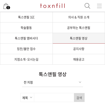
0
톡스앤필 3正
의사 & 직원 소개
학술활동
공부하는 톡스앤필
톡스앤필 앰버서더
톡스앤필 영상
칭찬/불만 접수
공지사항
지점소개·오시는길
채용공고
톡스앤필 영상
검색