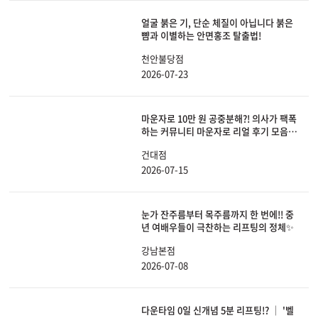
얼굴 붉은 기, 단순 체질이 아닙니다 붉은
뺨과 이별하는 안면홍조 탈출법!
천안불당점
2026-07-23
마운자로 10만 원 공중분해?! 의사가 팩폭
하는 커뮤니티 마운자로 리얼 후기 모음
(ft. 부작용, 피부 처짐 해결법)
건대점
2026-07-15
눈가 잔주름부터 목주름까지 한 번에!! 중
년 여배우들이 극찬하는 리프팅의 정체✨
강남본점
2026-07-08
다운타임 0일 신개념 5분 리프팅!? │ '벨